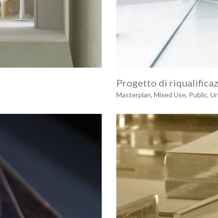
Progetto di riqualifica
Masterplan
,
Mixed Use
,
Public
,
Ur