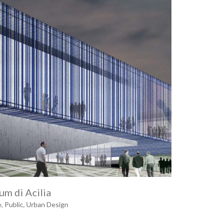
um di Acilia
e
,
Public
,
Urban Design