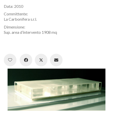
Data: 2010
Committente:
La Carbonifera s.r.l.
FABBRICANOVE
Dimensione:
Sup. area d’intervento 1908 mq
info@fabbricanove.com
Home
Work
Studio
Jobs
Press
News
Contact
Latest News