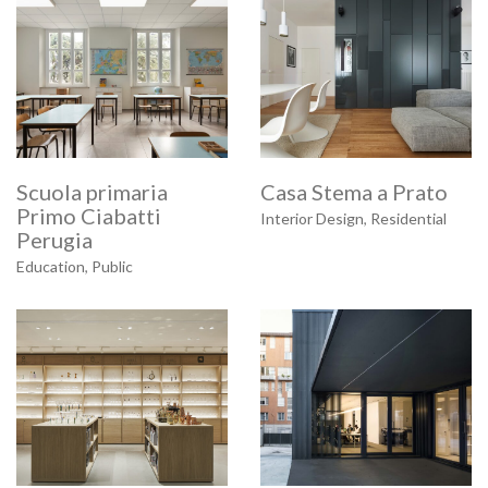
Scuola primaria
Casa Stema a Prato
Primo Ciabatti
Interior Design
,
Residential
Perugia
Education
,
Public
FABBRICANOVE
info@fabbricanove.com
Home