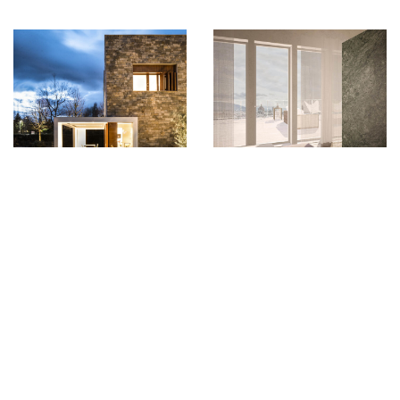
© Copyright 2018. Studio Fabbricanove. Design by Umberto
Daina
Casa privata a
Studio di fattibilità
Sansepolcro
per la
riqualificazione del
Interior Design
,
Residential
complesso
monumentale “Le
Querce” a Firenze
Hotel / Restaurant