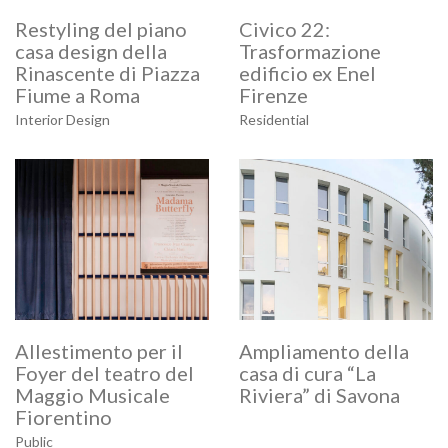
Work
Restyling del piano
Civico 22:
casa design della
Trasformazione
Studio
Rinascente di Piazza
edificio ex Enel
Jobs
Fiume a Roma
Firenze
Press
Interior Design
Residential
News
Contact
Latest News
Nuova Sede dell’archivio Diaristico Nazionale di Pieve S.
Stefano
Marzo 4, 2026
Allestimento per il
Ampliamento della
L’effimero attraverso
Foyer del teatro del
casa di cura “La
Ottobre 4, 2023
Maggio Musicale
Riviera” di Savona
PREMIO ARCHITETTURA TOSCANA 2022
Fiorentino
Giugno 15, 2022
Public