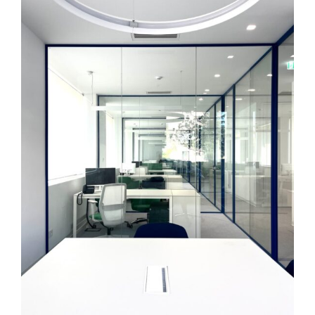
FABBRICANOVE
info@fabbricanove.com
Home
Work
Studio
Jobs