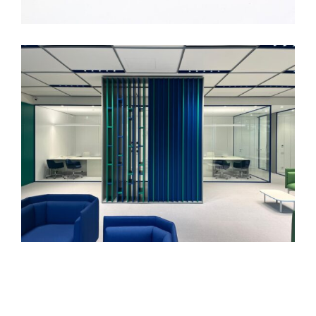
Press
News
Contact
Latest News
Nuova Sede dell’archivio Diaristico Nazionale di Pieve S.
Stefano
Marzo 4, 2026
L’effimero attraverso
Ottobre 4, 2023
PREMIO ARCHITETTURA TOSCANA 2022
Giugno 15, 2022