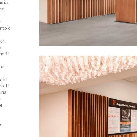
m: il
e e
e
ento è
er,
e
e, il
he
, in
ro.
Il
 una
a
Le
à