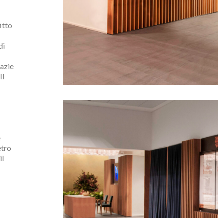
itto
di
razie
Il
e
etro
il