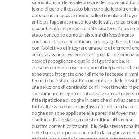
sala sinfonica, delle sale prova e del nuovo auditoriu
legno di pero e il tessuto blu scuro delle poltroncin
del sipario. In questo modo, l’allestimento del foyer
anticipa l’apparato materico delle sale, senza crear
discontinuità nel percorso del visitatore.
L’allestim
stato concepito come un sistema di rivestimento
continuo ideato per unificare la lunga galleria di foy
con l’obiettivo di integrare una serie di elementi ch
necessitavano di essere risolti quali la comunicazion
desk di accoglienza e quello del guardaroba, la
presenza di numerose componenti impiantistiche c
sono state integrate e non di meno l’accesso ai vani
tecnici che è stato risolto con l’utilizzo delle tessuto
una soluzione di continuità con il rivestimento in pe
rivestimento in legno è stato realizzato attraverso
fitta ripetizione di doghe in pero che si sviluppano 
tutta altezza come un lunghissimo codice a barre. 
doghe non sono applicate alle pareti del foyer, ma
risultano distanziate da queste ultime attraverso
quattro correnti orizzontali blu della stessa tonalit
delle tende, che percorrono tutta la lunghezza della
galleria, rievocando la struttura del pentagramma.