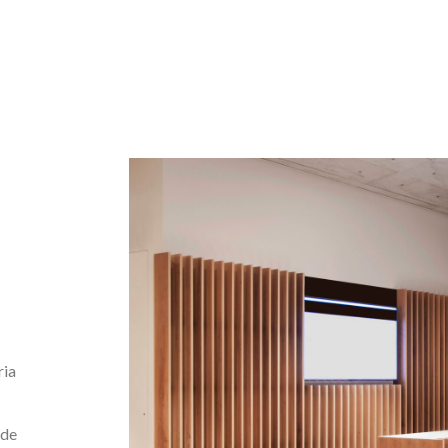
ria
nde