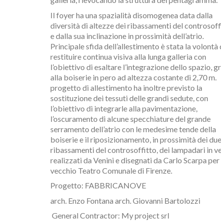
Il foyer ha una spazialità disomogenea data dalla
diversità di altezze dei ribassamenti del controsoff
e dalla sua inclinazione in prossimità dell’atrio.
Principale sfida dell’allestimento è stata la volontà 
restituire continua visiva alla lunga galleria con
l’obiettivo di esaltare l’integrazione dello spazio, g
alla boiserie in pero ad altezza costante di 2,70 m.
progetto di allestimento ha inoltre previsto la
sostituzione dei tessuti delle grandi sedute, con
l’obiettivo di integrarle alla pavimentazione,
l’oscuramento di alcune specchiature del grande
serramento dell’atrio con le medesime tende della
boiserie e il riposizionamento, in prossimità dei du
ribassamenti del controsoffitto, dei lampadari in v
realizzati da Venini e disegnati da Carlo Scarpa per 
vecchio Teatro Comunale di Firenze.
Progetto: FABBRICANOVE
arch. Enzo Fontana arch. Giovanni Bartolozzi
General Contractor: My project srl